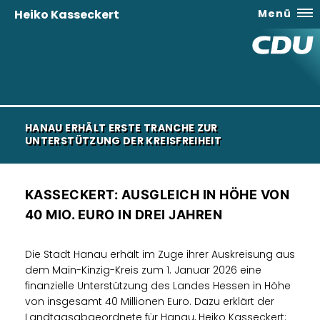
Heiko Kasseckert
Menü
HANAU ERHÄLT ERSTE TRANCHE ZUR
UNTERSTÜTZUNG DER KREISFREIHEIT
KASSECKERT: AUSGLEICH IN HÖHE VON
40 MIO. EURO IN DREI JAHREN
Die Stadt Hanau erhält im Zuge ihrer Auskreisung aus
dem Main-Kinzig-Kreis zum 1. Januar 2026 eine
finanzielle Unterstützung des Landes Hessen in Höhe
von insgesamt 40 Millionen Euro. Dazu erklärt der
Landtagsabgeordnete für Hanau, Heiko Kasseckert: