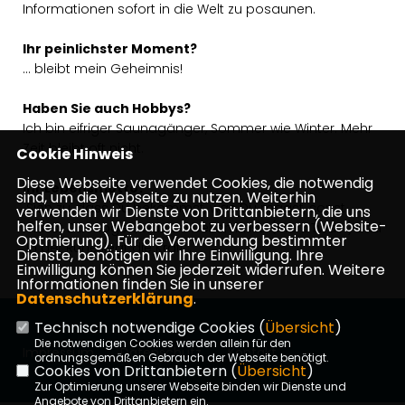
Informationen sofort in die Welt zu posaunen.
Ihr peinlichster Moment?
bleibt mein Geheimnis!
Haben Sie auch Hobbys?
Ich bin eifriger Saunagänger, Sommer wie Winter. Mehr
Zeit bleibt oft nicht.
Cookie Hinweis
Diese Webseite verwendet Cookies, die notwendig
Ihr Lebensmotto?
sind, um die Webseite zu nutzen. Weiterhin
Sieh zu, dass Du bekommst, was Du magst, sonst
verwenden wir Dienste von Drittanbietern, die uns
helfen, unser Webangebot zu verbessern (Website-
musst Du mögen, was Du bekommst“ (Mark Twain) und
Optmierung). Für die Verwendung bestimmter
In der Ruhe liegt die Kraft“.
Dienste, benötigen wir Ihre Einwilligung. Ihre
Einwilligung können Sie jederzeit widerrufen. Weitere
Informationen finden Sie in unserer
Datenschutzerklärung
.
Technisch notwendige Cookies (
Übersicht
)
Die notwendigen Cookies werden allein für den
Impressum
Datenschutz
Kontakt
ordnungsgemäßen Gebrauch der Webseite benötigt.
Cookies von Drittanbietern (
Übersicht
)
Zur Optimierung unserer Webseite binden wir Dienste und
Angebote von Drittanbietern ein.