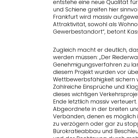
entstehe eine neue Qualität für
und Schiene greifen hier sinnvo
Frankfurt wird massiv aufgewe
Attraktivität, sowohl als Wohn
Gewerbestandort“, betont Kass
Zugleich macht er deutlich, da
werden müssen: „Der Riederwal
Genehmigungsverfahren zu lan
diesem Projekt wurden vor über
Wettbewerbsfähigkeit sichern wi
Zahlreiche Einsprüche und Kl
dieses wichtigen Verkehrsproj
Ende letztlich massiv verteuert
Abgeordnete in der breiten und 
Verbänden, denen es möglich is
zu verzögern oder gar zu sto
Bürokratieabbau und Beschleu