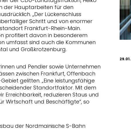
cher der CDU-Landtagsfraktion, Heiko
n der Hauptarbeiten für den
ausdrücklich. „Der Lückenschluss
überfälliger Schritt und von enormer
standort Frankfurt-Rhein-Main.
n profitiert davon in besonderem
avon umfasst sind auch die Kommunen
ntal und Großkrotzenburg.
29.01
rinnen und Pendler sowie Unternehmen
ässen zwischen Frankfurt, Offenbach
ebiet gelitten. „Eine leistungsfähige
ntscheidender Standortfaktor. Mit dem
r Erreichbarkeit, reduzieren Staus und
ür Wirtschaft und Beschäftigte“, so
sbau der Nordmainische S-Bahn