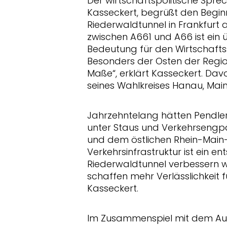
Der wirtschaftspolitische Spre
Kasseckert, begrüßt den Begin
Riederwaldtunnel in Frankfurt 
zwischen A661 und A66 ist ein 
Bedeutung für den Wirtschafts
Besonders der Osten der Regio
Maße“, erklärt Kasseckert. D
seines Wahlkreises Hanau, Mai
Jahrzehntelang hätten Pendle
unter Staus und Verkehrsengp
und dem östlichen Rhein-Main-G
Verkehrsinfrastruktur ist ein e
Riederwaldtunnel verbessern wi
schaffen mehr Verlässlichkeit f
Kasseckert.
Im Zusammenspiel mit dem Au