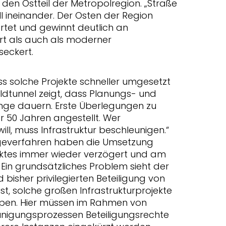
 den Ostteil der Metropolregion. „Straße
ll ineinander. Der Osten der Region
rtet und gewinnt deutlich an
ort als auch als moderner
eckert.
ss solche Projekte schneller umgesetzt
dtunnel zeigt, dass Planungs- und
ge dauern. Erste Überlegungen zu
 50 Jahren angestellt. Wer
ll, muss Infrastruktur beschleunigen.“
ageverfahren haben die Umsetzung
ektes immer wieder verzögert und am
. Ein grundsätzliches Problem sieht der
bisher privilegierten Beteiligung von
t, solche großen Infrastrukturprojekte
ppen. Hier müssen im Rahmen von
nigungsprozessen Beteiligungsrechte