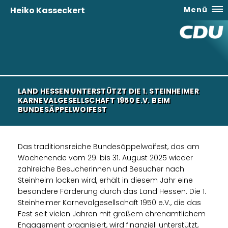
Heiko Kasseckert
Menü
LAND HESSEN UNTERSTÜTZT DIE 1. STEINHEIMER
KARNEVALGESELLSCHAFT 1950 E.V. BEIM
BUNDESÄPPELWOIFEST
Das traditionsreiche Bundesäppelwoifest, das am
Wochenende vom 29. bis 31. August 2025 wieder
zahlreiche Besucherinnen und Besucher nach
Steinheim locken wird, erhält in diesem Jahr eine
besondere Förderung durch das Land Hessen. Die 1.
Steinheimer Karnevalgesellschaft 1950 e.V., die das
Fest seit vielen Jahren mit großem ehrenamtlichem
Engagement organisiert, wird finanziell unterstützt,