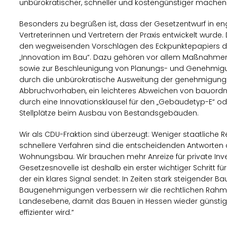
unbürokratischer, schneller und kostengünstiger machen
Besonders zu begrüßen ist, dass der Gesetzentwurf in 
Vertreterinnen und Vertretern der Praxis entwickelt wurde.
den wegweisenden Vorschlägen des Eckpunktepapiers d
Innovation im Bau“. Dazu gehören vor allem Maßnahmen
sowie zur Beschleunigung von Planungs- und Genehmig
durch die unbürokratische Ausweitung der genehmigun
Abbruchvorhaben, ein leichteres Abweichen von bauord
durch eine Innovationsklausel für den „Gebäudetyp-E“ ode
Stellplätze beim Ausbau von Bestandsgebäuden.
Wir als CDU-Fraktion sind überzeugt: Weniger staatliche 
schnellere Verfahren sind die entscheidenden Antworten a
Wohnungsbau. Wir brauchen mehr Anreize für private Inve
Gesetzesnovelle ist deshalb ein erster wichtiger Schritt 
der ein klares Signal sendet: In Zeiten stark steigender B
Baugenehmigungen verbessern wir die rechtlichen Rah
Landesebene, damit das Bauen in Hessen wieder günstiger
effizienter wird.“