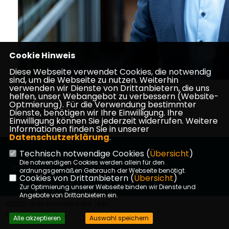
Cookie Hinweis
Diese Webseite verwendet Cookies, die notwendig
sind, um die Webseite zu nutzen. Weiterhin
verwenden wir Dienste von Drittanbietern, die uns
helfen, unser Webangebot zu verbessern (Website-
Optmierung). Für die Verwendung bestimmter
Dienste, benötigen wir Ihre Einwilligung. Ihre
25.03.2025
Einwilligung können Sie jederzeit widerrufen. Weitere
Informationen finden Sie in unserer
Datenschutzerklärung
.
Technisch notwendige Cookies (
Übersicht
)
Die notwendigen Cookies werden allein für den
Impressum
Datenschutz
Kontakt
ordnungsgemäßen Gebrauch der Webseite benötigt.
Cookies von Drittanbietern (
Übersicht
)
Zur Optimierung unserer Webseite binden wir Dienste und
Angebote von Drittanbietern ein.
©2026 Heiko Kasseckert MdL | Alle
Rechte vorbehalten.
Alle akzeptieren
Auswahl speichern