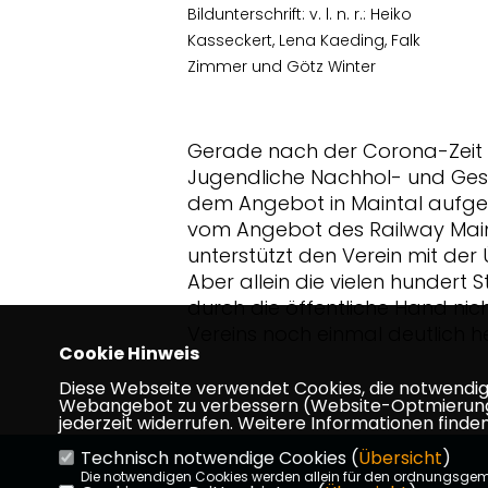
Bildunterschrift: v. l. n. r.: Heiko
Kasseckert, Lena Kaeding, Falk
Zimmer und Götz Winter
Gerade nach der Corona-Zeit is
Jugendliche Nachhol- und Ges
dem Angebot in Maintal aufge
vom Angebot des Railway Mainta
unterstützt den Verein mit der
Aber allein die vielen hundert
durch die öffentliche Hand nic
Vereins noch einmal deutlich h
Cookie Hinweis
Diese Webseite verwendet Cookies, die notwendig s
Webangebot zu verbessern (Website-Optmierung). F
jederzeit widerrufen. Weitere Informationen finden
Technisch notwendige Cookies (
Übersicht
)
Die notwendigen Cookies werden allein für den ordnungsge