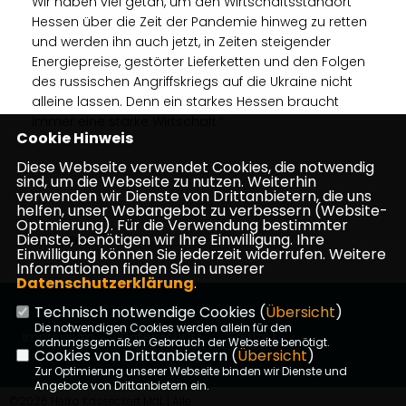
Wir haben viel getan, um den Wirtschaftsstandort
Hessen über die Zeit der Pandemie hinweg zu retten
und werden ihn auch jetzt, in Zeiten steigender
Energiepreise, gestörter Lieferketten und den Folgen
des russischen Angriffskriegs auf die Ukraine nicht
alleine lassen. Denn ein starkes Hessen braucht
immer eine starke Wirtschaft.“
Cookie Hinweis
Diese Webseite verwendet Cookies, die notwendig
sind, um die Webseite zu nutzen. Weiterhin
verwenden wir Dienste von Drittanbietern, die uns
helfen, unser Webangebot zu verbessern (Website-
Optmierung). Für die Verwendung bestimmter
Dienste, benötigen wir Ihre Einwilligung. Ihre
12.04.2022
Einwilligung können Sie jederzeit widerrufen. Weitere
Informationen finden Sie in unserer
Datenschutzerklärung
.
Technisch notwendige Cookies (
Übersicht
)
Die notwendigen Cookies werden allein für den
Impressum
Datenschutz
Kontakt
ordnungsgemäßen Gebrauch der Webseite benötigt.
Cookies von Drittanbietern (
Übersicht
)
Zur Optimierung unserer Webseite binden wir Dienste und
Angebote von Drittanbietern ein.
©2026 Heiko Kasseckert MdL | Alle